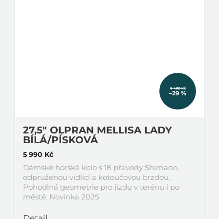
8 490 Kč
–29 %
27,5" OLPRAN MELLISA LADY
BÍLÁ/PÍSKOVÁ
5 990 Kč
Dámské horské kolo s 18 převody Shimano,
odpruženou vidlicí a kotoučovou brzdou.
Pohodlná geometrie pro jízdu v terénu i po
městě. Novinka 2025
Detail