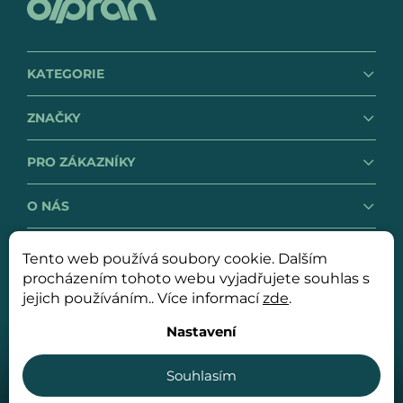
KATEGORIE
ZNAČKY
PRO ZÁKAZNÍKY
O NÁS
Tento web používá soubory cookie. Dalším
GDPR
Obchodní podmínky
procházením tohoto webu vyjadřujete souhlas s
jejich používáním.. Více informací
zde
.
Nastavení
Copyright 2026
OLPRAN spol. s r. o.
. Všechna práva
vyhrazena.
Souhlasím