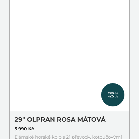
7 990 Kč
–25 %
29" OLPRAN ROSA MÁTOVÁ
5 990 Kč
Dámské horské kolo s 21 převody, kotoučovými