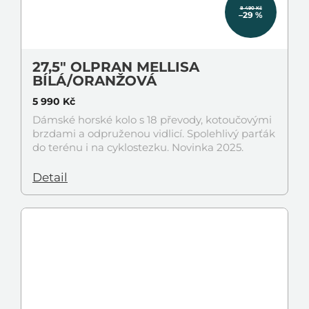
8 490 Kč
–29 %
27,5" OLPRAN MELLISA
BÍLÁ/ORANŽOVÁ
5 990 Kč
Dámské horské kolo s 18 převody, kotoučovými
brzdami a odpruženou vidlicí. Spolehlivý parťák
do terénu i na cyklostezku. Novinka 2025.
Detail