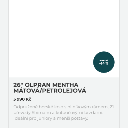
6 990 Kč
–14 %
26" OLPRAN MENTHA
MÁTOVÁ/PETROLEJOVÁ
5 990 Kč
Odpružené horské kolo s hliníkovým rámem, 21
převody Shimano a kotoučovými brzdami.
Ideální pro juniory a menší postavy.