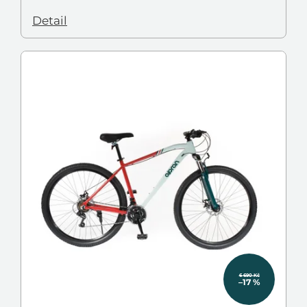
Detail
6 690 Kč
–17 %