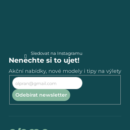
p
r
a
v
t
k
y
í
v
ý
p
Sledovat na Instagramu
Nenechte si to ujet!
i
s
Akční nabídky, nové modely i tipy na výlety
u
Odebírat newsletter