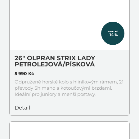
6 990 Kč
–14 %
26" OLPRAN STRIX LADY
PETROLEJOVÁ/PÍSKOVÁ
5 990 Kč
Odpružené horské kolo s hliníkovým rámem, 21
převody Shimano a kotoučovými brzdami.
Ideální pro juniory a menší postavy.
Detail