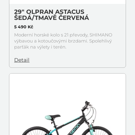
29" OLPRAN ASTACUS
ŠEDÁ/TMAVĚ ČERVENÁ
5 490 Kč
Moderní horské kolo s 21 převody, SHIMANO
výbavou a kotoučovými brzdami. Spolehlivý
parťák na výlety i terén.
Detail