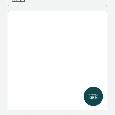
8 490 Kč
–29 %