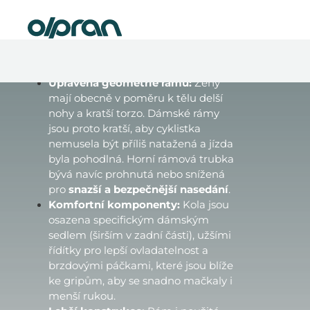
V čem se liší dámská
Přejít
Nová elektrokola skladem
kola od pánských?
na
obsah
Dámské modely nejsou jen o estetice a krásných
barvách. Jsou od základu přizpůsobeny ženské
postavě:
Upravená geometrie rámu:
Ženy
mají obecně v poměru k tělu delší
nohy a kratší torzo. Dámské rámy
jsou proto kratší, aby cyklistka
nemusela být příliš natažená a jízda
byla pohodlná. Horní rámová trubka
bývá navíc prohnutá nebo snížená
pro
snazší a bezpečnější nasedání
.
Komfortní komponenty:
Kola jsou
osazena specifickým dámským
sedlem (širším v zadní části), užšími
řídítky pro lepší ovladatelnost a
brzdovými páčkami, které jsou blíže
ke gripům, aby se snadno mačkaly i
menší rukou.