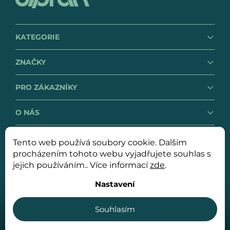
KATEGORIE
ZNAČKY
PRO ZÁKAZNÍKY
O NÁS
Tento web používá soubory cookie. Dalším
GDPR
Obchodní podmínky
procházením tohoto webu vyjadřujete souhlas s
jejich používáním.. Více informací
zde
.
Nastavení
Copyright 2026
OLPRAN spol. s r. o.
. Všechna práva
vyhrazena.
Souhlasím