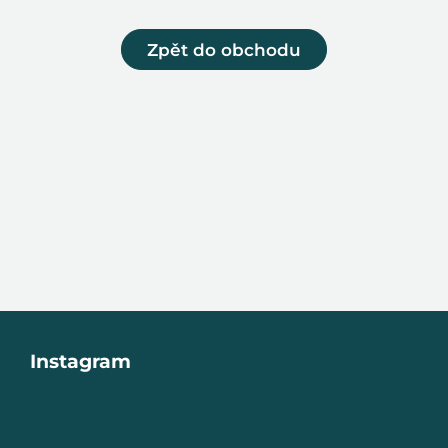
Zpět do obchodu
Z
Instagram
á
p