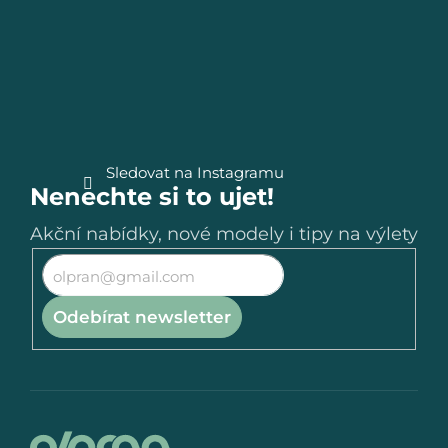
a
t
í
Sledovat na Instagramu
Nenechte si to ujet!
Akční nabídky, nové modely i tipy na výlety
Odebírat newsletter