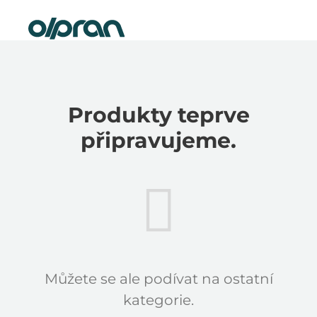
Přejít
Nová elektrokola skladem
na
obsah
Produkty teprve
připravujeme.
Můžete se ale podívat na ostatní
kategorie.