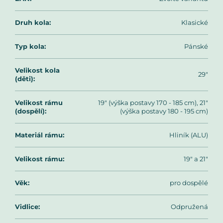
Druh kola
:
Klasické
Typ kola
:
Pánské
Velikost kola
29"
(děti)
:
Velikost rámu
19" (výška postavy 170 - 185 cm), 21"
(dospělí)
:
(výška postavy 180 - 195 cm)
Materiál rámu
:
Hliník (ALU)
Velikost rámu
:
19" a 21"
Věk
:
pro dospělé
Vidlice
:
Odpružená