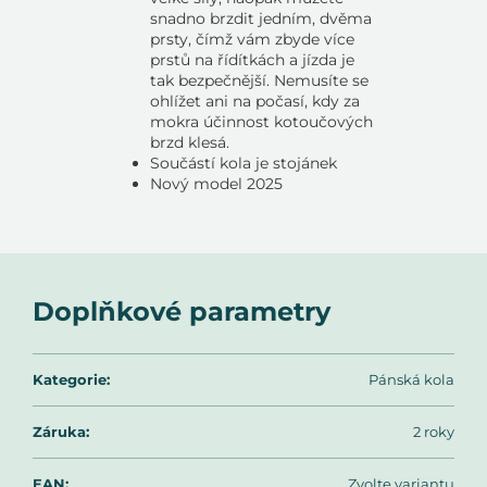
snadno brzdit jedním, dvěma
prsty, čímž vám zbyde více
prstů na řídítkách a jízda je
tak bezpečnější. Nemusíte se
ohlížet ani na počasí, kdy za
mokra účinnost kotoučových
brzd klesá.
Součástí kola je stojánek
Nový model 2025
Doplňkové parametry
Kategorie
:
Pánská kola
Záruka
:
2 roky
EAN
:
Zvolte variantu