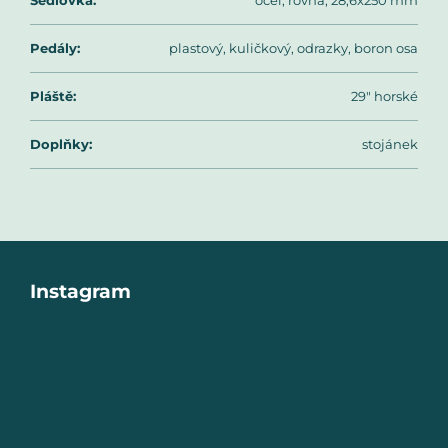
Pedály
:
plastový, kuličkový, odrazky, boron osa
Pláště
:
29" horské
Doplňky
:
stojánek
Z
Instagram
á
p
a
t