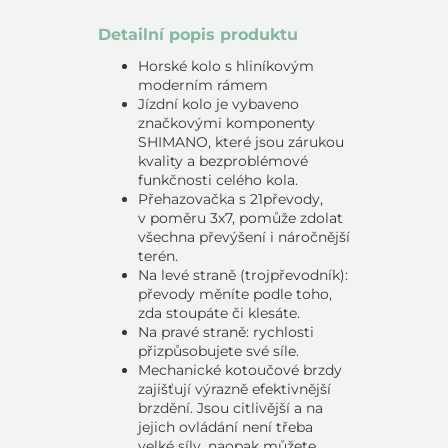
Detailní popis produktu
Horské kolo s hliníkovým
moderním rámem
Jízdní kolo je vybaveno
značkovými komponenty
SHIMANO, které jsou zárukou
kvality a bezproblémové
funkčnosti celého kola.
Přehazovačka s 21převody,
v poměru 3x7, pomůže zdolat
všechna převýšení i náročnější
terén.
Na levé straně (trojpřevodník):
převody měníte podle toho,
zda stoupáte či klesáte.
Na pravé straně: rychlosti
přizpůsobujete své síle.
Mechanické kotoučové brzdy
zajišťují výrazně efektivnější
brzdění. Jsou citlivější a na
jejich ovládání není třeba
velké síly, naopak můžete