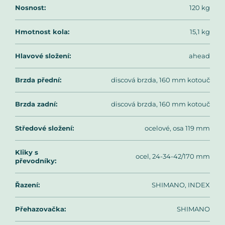
Nosnost
:
120 kg
Hmotnost kola
:
15,1 kg
Hlavové složení
:
ahead
Brzda přední
:
discová brzda, 160 mm kotouč
Brzda zadní
:
discová brzda, 160 mm kotouč
Středové složení
:
ocelové, osa 119 mm
Kliky s
ocel, 24-34-42/170 mm
převodníky
:
Řazení
:
SHIMANO, INDEX
Přehazovačka
:
SHIMANO