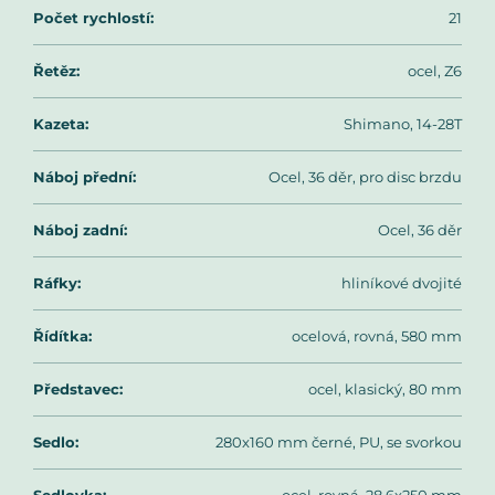
Počet rychlostí
:
21
Řetěz
:
ocel, Z6
Kazeta
:
Shimano, 14-28T
Náboj přední
:
Ocel, 36 děr, pro disc brzdu
Náboj zadní
:
Ocel, 36 děr
Ráfky
:
hliníkové dvojité
Řídítka
:
ocelová, rovná, 580 mm
Představec
:
ocel, klasický, 80 mm
Sedlo
:
280x160 mm černé, PU, se svorkou
Sedlovka
:
ocel, rovná, 28,6x250 mm