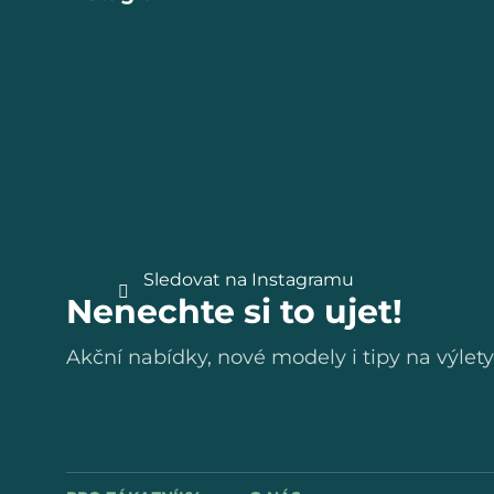
Z
á
p
a
t
Sledovat na Instagramu
Nenechte si to ujet!
í
Akční nabídky, nové modely i tipy na výlety