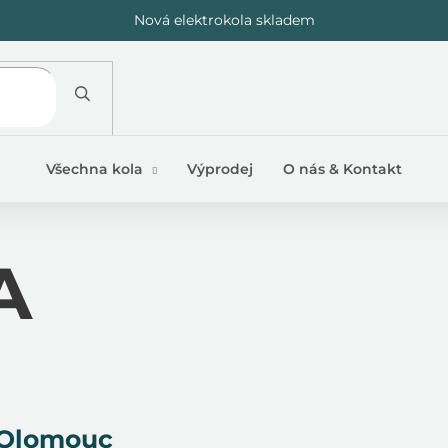
Nová elektrokola skladem
Všechna kola
Výprodej
O nás & Kontakt
A
 Olomouc