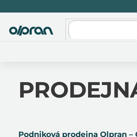
Přejít
na
obsah
PRODEJN
Podniková prodejna Olpran –