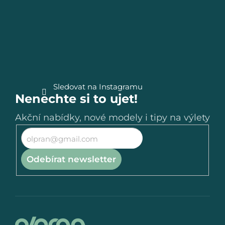
a
t
í
Sledovat na Instagramu
Nenechte si to ujet!
Akční nabídky, nové modely i tipy na výlety
Odebírat newsletter