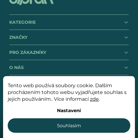
KATEGORIE
ZNAČKY
PRO ZÁKAZNÍKY
O NÁS
Tento web používá soubory cookie. Dalším
GDPR
Obchodní podmínky
procházením tohoto webu vyjadřujete souhlas s
jejich používáním.. Více informací
zde
.
Nastavení
Copyright 2026
OLPRAN spol. s r. o.
. Všechna práva
vyhrazena.
Souhlasím