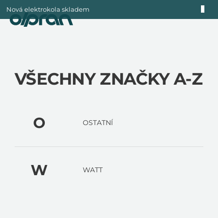
Přejít
Nová elektrokola skladem
na
obsah
VŠECHNY ZNAČKY A-Z
O
OSTATNÍ
W
WATT