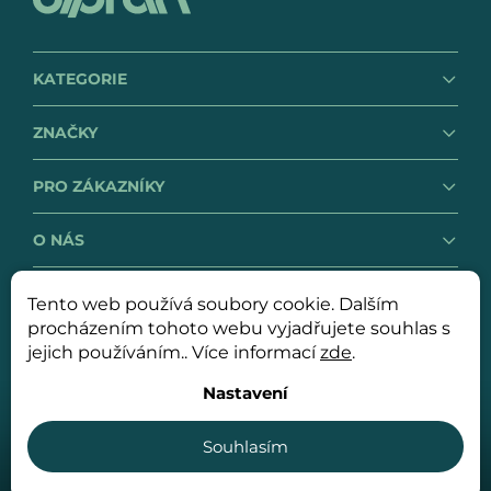
KATEGORIE
ZNAČKY
PRO ZÁKAZNÍKY
O NÁS
Tento web používá soubory cookie. Dalším
GDPR
Obchodní podmínky
procházením tohoto webu vyjadřujete souhlas s
jejich používáním.. Více informací
zde
.
Nastavení
Copyright 2026
OLPRAN spol. s r. o.
. Všechna práva
vyhrazena.
Souhlasím