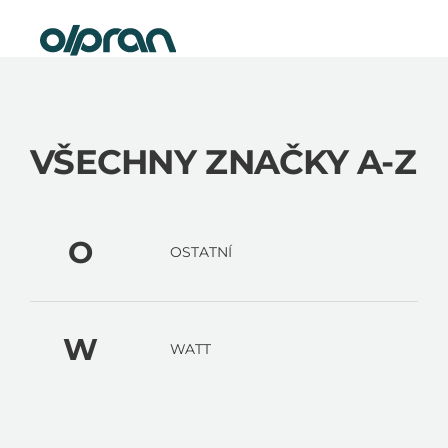
Přejít
Nová elektrokola skladem
na
obsah
VŠECHNY ZNAČKY A-Z
O
OSTATNÍ
W
WATT