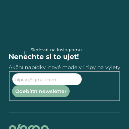
a
t
í
Sledovat na Instagramu
Nenechte si to ujet!
Akční nabídky, nové modely i tipy na výlety
Odebírat newsletter