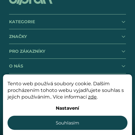
KATEGORIE
ZNAČKY
PRO ZÁKAZNÍKY
O NÁS
Tento web používá soubory cookie. Dalším
GDPR
Obchodní podmínky
procházením tohoto webu vyjadřujete souhlas s
jejich používáním.. Více informací
zde
.
Nastavení
Copyright 2026
OLPRAN spol. s r. o.
. Všechna práva
vyhrazena.
Souhlasím