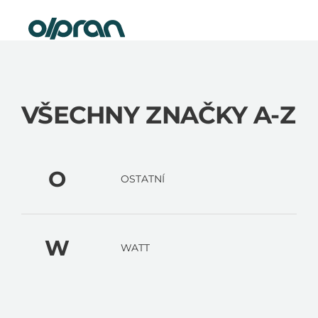
Přejít
Nová elektrokola skladem
na
obsah
VŠECHNY ZNAČKY A-Z
O
OSTATNÍ
W
WATT