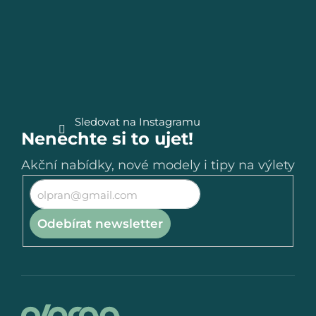
a
t
í
Sledovat na Instagramu
Nenechte si to ujet!
Akční nabídky, nové modely i tipy na výlety
Odebírat newsletter