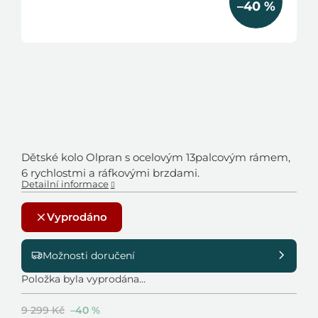
–40 %
Dětské kolo Olpran s ocelovým 13palcovým rámem,
6 rychlostmi a ráfkovými brzdami.
Detailní informace
Vyprodáno
Možnosti doručení
Položka byla vyprodána…
9 299 Kč
–40 %