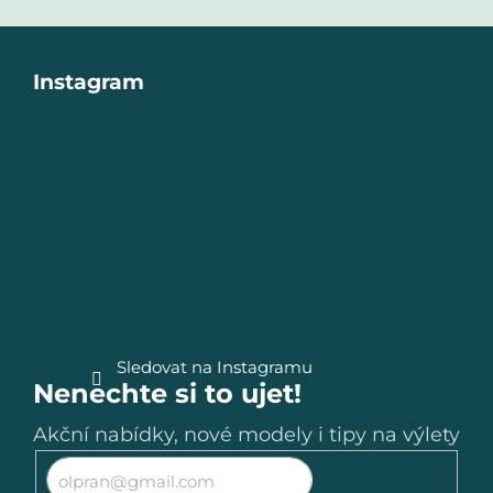
Z
Instagram
á
p
a
t
í
Sledovat na Instagramu
Nenechte si to ujet!
Akční nabídky, nové modely i tipy na výlety