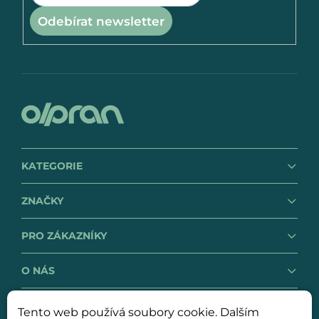
Odebírat newsletter
KATEGORIE
ZNAČKY
PRO ZÁKAZNÍKY
O NÁS
Tento web používá soubory cookie. Dalším
GDPR