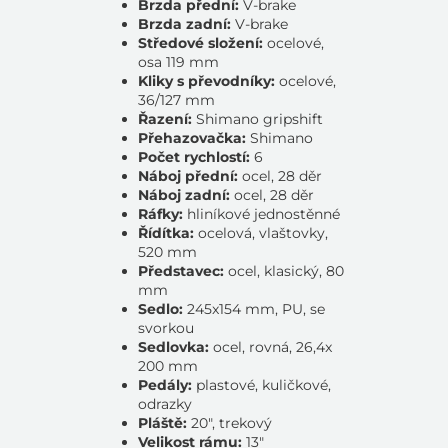
Brzda přední:
V-brake
Brzda zadní:
V-brake
Středové složení:
ocelové,
osa 119 mm
Kliky s převodníky:
ocelové,
36/127 mm
Řazení:
Shimano gripshift
Přehazovačka:
Shimano
Počet rychlostí:
6
Náboj přední:
ocel, 28 děr
Náboj zadní:
ocel, 28 děr
Ráfky:
hliníkové jednostěnné
Řídítka:
ocelová, vlaštovky,
520 mm
Představec:
ocel, klasický, 80
mm
Sedlo:
245x154 mm, PU, se
svorkou
Sedlovka:
ocel, rovná, 26,4x
200 mm
Pedály:
plastové, kuličkové,
odrazky
Pláště:
20", trekový
Velikost rámu:
13"