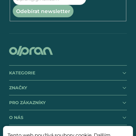
Odebírat newsletter
KATEGORIE
ZNAČKY
PRO ZÁKAZNÍKY
O NÁS
Tento web používá soubory cookie. Dalším
GDPR