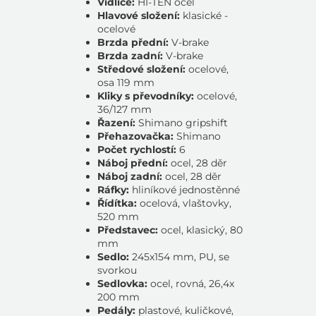
Vidlice:
HI-TEN ocel
Hlavové složení:
klasické -
ocelové
Brzda přední:
V-brake
Brzda zadní:
V-brake
Středové složení:
ocelové,
osa 119 mm
Kliky s převodníky:
ocelové,
36/127 mm
Řazení:
Shimano gripshift
Přehazovačka:
Shimano
Počet rychlostí:
6
Náboj přední:
ocel, 28 děr
Náboj zadní:
ocel, 28 děr
Ráfky:
hliníkové jednostěnné
Řídítka:
ocelová, vlaštovky,
520 mm
Představec:
ocel, klasický, 80
mm
Sedlo:
245x154 mm, PU, se
svorkou
Sedlovka:
ocel, rovná, 26,4x
200 mm
Pedály:
plastové, kuličkové,