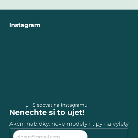
Z
Instagram
á
p
a
t
í
Sledovat na Instagramu
Nenechte si to ujet!
Akční nabídky, nové modely i tipy na výlety