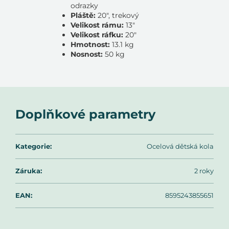
odrazky
Pláště:
20", trekový
Velikost rámu:
13"
Velikost ráfku:
20"
Hmotnost:
13.1 kg
Nosnost:
50 kg
Doplňkové parametry
Kategorie
:
Ocelová dětská kola
Záruka
:
2 roky
EAN
:
8595243855651