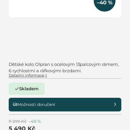
–40 %
Dětské kolo Olpran s ocelovým 13palcovým rámem,
6 rychlostmi a ráfkovými brzdami.
Detailní informace
Skladem
Možnosti doručení
9 299 Kč
–40 %
5 490 Kč