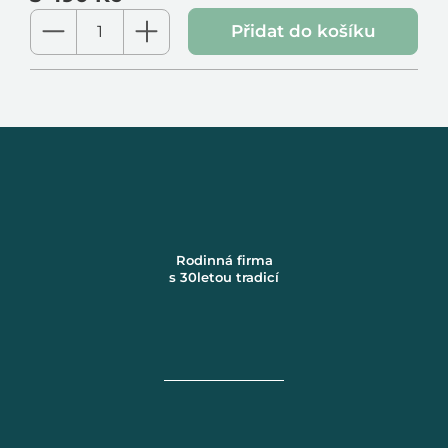
Měrná
Přidat do košíku
cena:
Rodinná firma
s 30letou tradicí