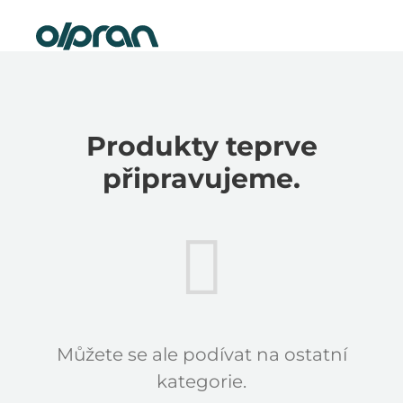
Přejít
Nová elektrokola skladem
na
obsah
Produkty teprve
připravujeme.
Můžete se ale podívat na ostatní
kategorie.