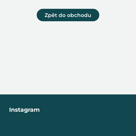
Zpět do obchodu
Z
Instagram
á
p