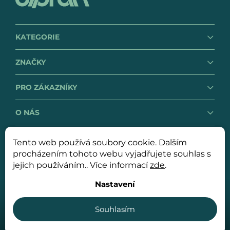
KATEGORIE
ZNAČKY
PRO ZÁKAZNÍKY
O NÁS
Tento web používá soubory cookie. Dalším
GDPR
Obchodní podmínky
procházením tohoto webu vyjadřujete souhlas s
jejich používáním.. Více informací
zde
.
Nastavení
Copyright 2026
OLPRAN spol. s r. o.
. Všechna práva
vyhrazena.
Souhlasím