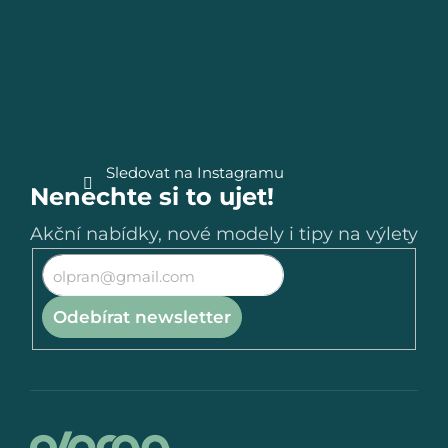
a
t
í
Sledovat na Instagramu
Nenechte si to ujet!
Akční nabídky, nové modely i tipy na výlety
Odebírat newsletter