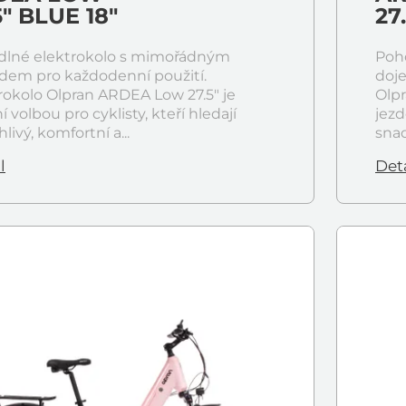
5" BLUE 18"
27
dlné elektrokolo s mimořádným
Poh
dem pro každodenní použití.
doj
rokolo Olpran ARDEA Low 27.5" je
Olpr
í volbou pro cyklisty, kteří hledají
jezd
livý, komfortní a...
snad
l
Deta