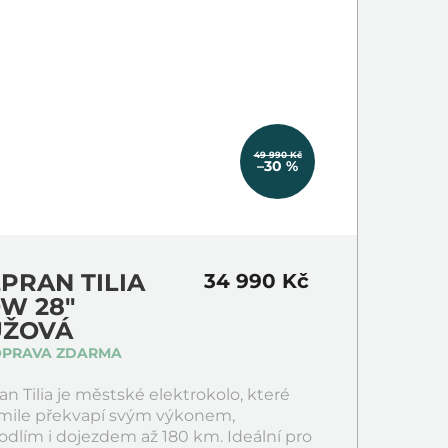
49 990 Kč
–30 %
PRAN TILIA
34 990 Kč
W 28"
ŮŽOVÁ
OPRAVA ZDARMA
an Tilia je městské elektrokolo, které
 mile překvapí svým výkonem,
dlím i dojezdem až 180 km. Ideální pro