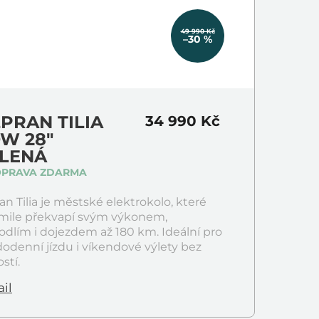
49 990 Kč
–30 %
PRAN TILIA
34 990 Kč
W 28"
LENÁ
OPRAVA ZDARMA
an Tilia je městské elektrokolo, které
 mile překvapí svým výkonem,
dlím i dojezdem až 180 km. Ideální pro
odenní jízdu i víkendové výlety bez
ostí.
il