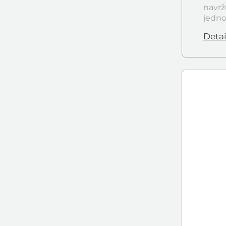
navrž
jedno
Detai