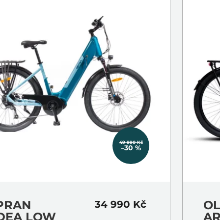
49 990 Kč
–30 %
PRAN
O
34 990 Kč
DEA LOW
A