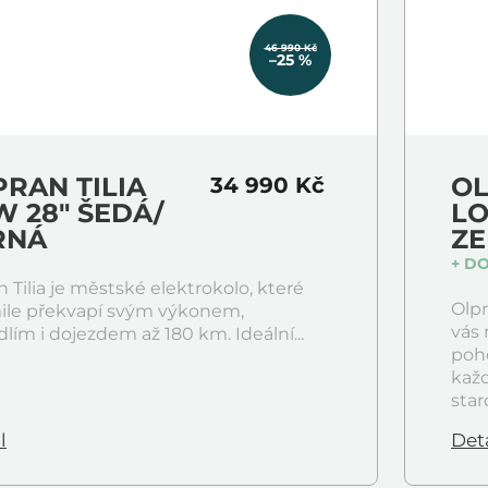
46 990 Kč
–25 %
RAN TILIA
OL
34 990 Kč
 28" ŠEDÁ/
LO
RNÁ
ZE
+ D
n Tilia je městské elektrokolo, které
Olpr
ile překvapí svým výkonem,
vás
lím i dojezdem až 180 km. Ideální...
poho
každ
star
l
Deta