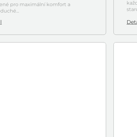
každ
ené pro maximální komfort a
star
duché...
l
Deta