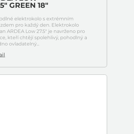
.5" GREEN 18"
odlné elektrokolo s extrémním
ezdem pro každý den. Elektrokolo
an ARDEA Low 27.5" je navrženo pro
ce, kteří chtějí spolehlivý, pohodlný a
no ovladatelný...
il