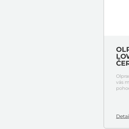
OLP
LOW
ČE
Olpra
vás m
pohod
Detai