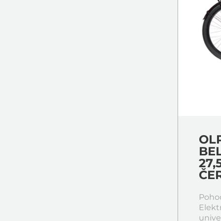
OL
BE
27,
ČER
Pohod
Elekt
unive