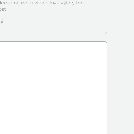
odenní jízdu i víkendové výlety bez
ostí.
il