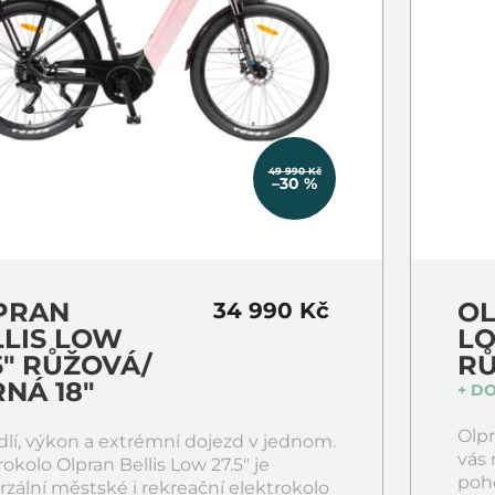
49 990 Kč
–30 %
PRAN
OL
34 990 Kč
LLIS LOW
LO
5" RŮŽOVÁ/
R
NÁ 18"
+ D
Olpr
lí, výkon a extrémní dojezd v jednom.
vás
rokolo Olpran Bellis Low 27.5" je
poho
rzální městské i rekreační elektrokolo