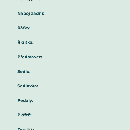
Náboj zadní
:
Ráfky
:
Řídítka
:
Představec
:
Sedlo
:
Sedlovka
:
Pedály
:
Pláště
:
Doplňky
: