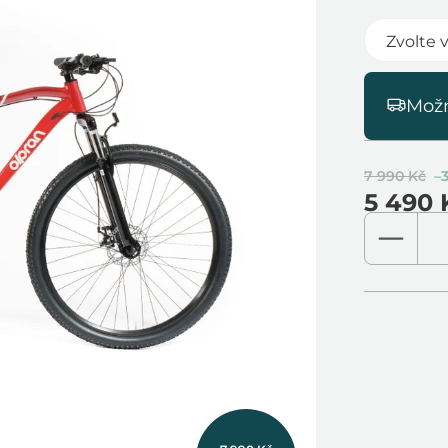
Možn
7 990 Kč
–
5 490 
Měrná
cena: