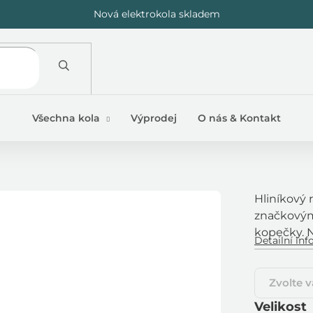
Nová elektrokola skladem
Všechna kola
Výprodej
O nás & Kontakt
Hliníkový 
značkovým
kopečky. 
Detailní in
Zvolte v
Velikost