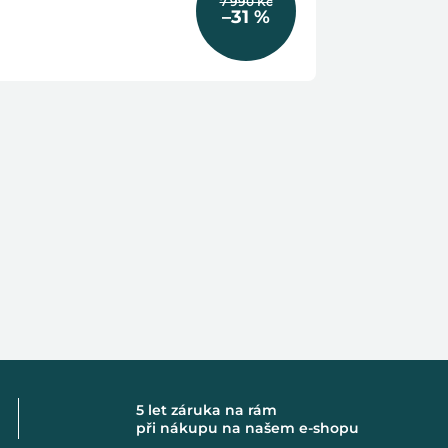
7 990 Kč
–31 %
5 let záruka na rám
při nákupu na našem e-shopu