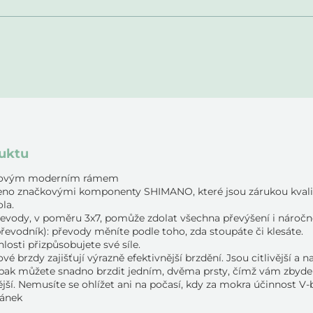
duktu
níkovým moderním rámem
aveno značkovými komponenty SHIMANO, které jsou zárukou kval
la.
evody, v poměru 3x7, pomůže zdolat všechna převýšení i náročně
převodník): převody měníte podle toho, zda stoupáte či klesáte.
hlosti přizpůsobujete své síle.
 brzdy zajišťují výrazně efektivnější brzdění. Jsou citlivější a na
aopak můžete snadno brzdit jedním, dvěma prsty, čímž vám zbyde 
ější. Nemusíte se ohlížet ani na počasí, kdy za mokra účinnost V-
ojánek