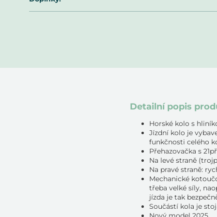
Detailní popis pro
Horské kolo s hli
Jízdní kolo je vyb
funkčnosti celého ko
Přehazovačka s 21př
Na levé straně (troj
Na pravé straně: ryc
Mechanické kotoučové
třeba velké síly, n
jízda je tak bezpečn
Součástí kola je st
Nový model 2025