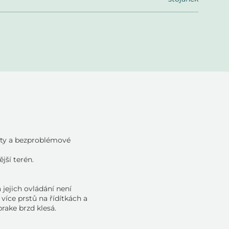
ity a bezproblémové
jší terén.
 jejich ovládání není
více prstů na řídítkách a
brake brzd klesá.