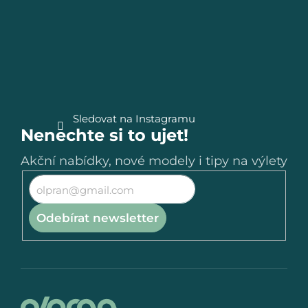
a
t
í
Sledovat na Instagramu
Nenechte si to ujet!
Akční nabídky, nové modely i tipy na výlety
Odebírat newsletter