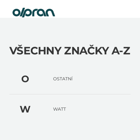
Přejít
Nová elektrokola skladem
na
obsah
VŠECHNY ZNAČKY A-Z
O
OSTATNÍ
W
WATT