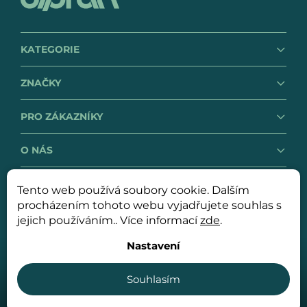
KATEGORIE
ZNAČKY
PRO ZÁKAZNÍKY
O NÁS
Tento web používá soubory cookie. Dalším
GDPR
Obchodní podmínky
procházením tohoto webu vyjadřujete souhlas s
jejich používáním.. Více informací
zde
.
Nastavení
Copyright 2026
OLPRAN spol. s r. o.
. Všechna práva
vyhrazena.
Souhlasím